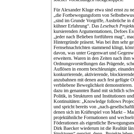
Für Alexander Kluge etwa sind ernst zu n
„die Fortbewegungsform von Selbstbewuss
„sind im Grunde Vorgriffe, Ausbrüche in 
kühner Erfahrung“. Das
Lesebuch Projekt
kursierenden Argumentationen, Defoes Essa
„jeder nach Belieben fortführen mag“, mac
Hintergründe präsent. Was bei ihm sehr ge
Fernsehnachrichten stammend klingt, könn
davon, was unter Gegenwart und Gegenwa
erweitern. Waren in den Zeiten nach ihm
Ordnungsvorstellungen das Prägende, schei
Auflösen in enorm beschleunigte, einander
konkurrierende, aktivierende, blockierende
anzubahnen mit denen auch fest gefügte O
verbliebene Beweglichkeit demonstrieren. 
dazu im genannten Band mit sichtlich sc
Politik, in Strukturen und Institutionen un
Kontinuitäten: „Knowledge follows Project
und spricht bereits von „nach-gesellschaftl
denen sich im Kräftespiel von Markt – M
projektähnliche Formationen und wechseln
Föderationen als eigentliche Bewegungsmo
Dirk Baecker wiederum ist die Realität län
Strukturen“ geprägt, denn „Projekte leben 