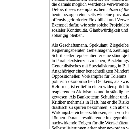
die damals möglich werdende verwirrende 
Defoe, dieses exemplarischen
citizen of t
heute bezogen einerseits wie eine provoka
offensiv geforderter Flexibilität und Verwe
Exempel dafür, wie sehr solche Projektleb
sozialer Kontinuität, Glaubwürdigkeit und
abhängig bleiben.
Als Geschäftsmann, Spekulant, Ziegeleibesi
Regierungsberater, Geheimagent, Zeitungsh
Schriftsteller repräsentiert er eine ständig
in Parallelexistenzen zu leben, Beziehung
Generalistisches mit Spezialisierung in Bal
Angehöriger einer benachteiligten Minderhe
Oppositioneller, Vorkämpfer für Toleranz, 
politisch-ökonomischen Denkens, als zwis
Reformer, ist er tief in einen widersprüchli
reagierenden Aktivismus und in ständig neu
gewesen. Als Bankrotteur, Schuldner und A
Kritiker mehrmals in Haft, hat er die Ris
drastisch zu spüren bekommen, sich aber s
Wirkungsbereiche erschlossen, sich von Pro
können. Daraus resultierende Imageproble
nachwirkende Folgen für die Wertschätzu
Selbststilisierungen erkennbar geworden 