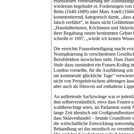
essenziellen Verbesserung der Ausbildung
wiederum begründet er, Forderungen von 
Behn (1640-1689) oder Mary Astell (166
kommentierend, kategorisch damit, „dass a
falsch verfährt“, in ihnen nicht Gefährtinn
„Haushälterinnen, Köchinnen und Sklavin
ihrer Begabung einem bestimmten Gebiet b
schreibt er 1697, „würde ich keinen Wisse
Die erreichte Frauenbeteiligung macht evi
Normalisierung in verschiedenen Gesellsc
Berufsfeldern inzwischen steht. Dass Danie
Stufe dazu zumindest ein Frauen-Kolleg in
London vorstellte, für die Ausführung solch
nie kommende glückliche Tage“ verwiesen 
nicht von Perspektivischem abbringen lass
aber auch als Hinweis auf enthaltene Lippe
An auftretende Sachzwänge war er jedenfa
ihm selbstverständlich, etwa dass Frauen u
wahlberechtigt seien, im Parlament somit 
lange Zeit identisch mit Großgrundbesitze
dass Sklavenhandel – brutale Grundform vo
die wirtschaftliche Entwicklung notwendig
Behandlung sei das moralisch zu verurteile