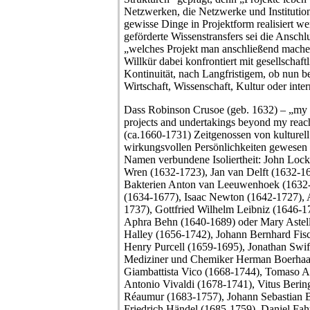
Netzwerken, die Netzwerke und Institutio
gewisse Dinge in Projektform realisiert w
geförderte Wissenstransfers sei die Anschl
„welches Projekt man anschließend mache
Willkür dabei konfrontiert mit gesellschaf
Kontinuität, nach Langfristigem, ob nun be
Wirtschaft, Wissenschaft, Kultur oder inte
Dass Robinson Crusoe (geb. 1632) – „my h
projects and undertakings beyond my reac
(ca.1660-1731) Zeitgenossen von kulturell
wirkungsvollen Persönlichkeiten gewesen s
Namen verbundene Isoliertheit: John Lock
Wren (1632-1723), Jan van Delft (1632-1
Bakterien Anton van Leeuwenhoek (1632-
(1634-1677), Isaac Newton (1642-1727), A
1737), Gottfried Wilhelm Leibniz (1646-1
Aphra Behn (1640-1689) oder Mary Astel
Halley (1656-1742), Johann Bernhard Fis
Henry Purcell (1659-1695), Jonathan Swi
Mediziner und Chemiker Herman Boerhaa
Giambattista Vico (1668-1744), Tomaso A
Antonio Vivaldi (1678-1741), Vitus Beri
Réaumur (1683-1757), Johann Sebastian 
Friedrich Händel (1685-1759), Daniel Fah