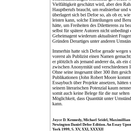
Vielfältigkeit geschätzt wird, aber den Ra
Hauptberufs braucht, um realisierbar und v
überlagert sich bei Defoe so, als ob er, wi
leisten kann, solche Einteilungen und Beru
hätte, um Freiheiten des Dilettierens zu b
selbst für spätere Autoren nicht unbedingt
Geheimagent wiederum aktualisiert Frage
Gründen Derartiges unter anderen Umständ
Immerhin hatte sich Defoe gerade wegen s
vorerst als Publizist einen Namen gemacht;
er plötzlich als jemand anderer da, als e
zwischen Anonymität und verschiedenen I
Ohne seine insgesamt über 300 ihm gesich
Publikationen (John Robert Moore kommt 
Essaybuch über Projekte ansetzen, hätten s
seinem literarischen Potenzial kaum nenn
somit auch keine Belege für die nur selte
Möglichkeit, dass Quantität unter Umstän
kann.
Joyce D. Kennedy, Michael Seidel, Maximillian 
Newington Daniel Defoe Edition. An Essay Upon
York 1999, S. XV, XXI, XXXXII