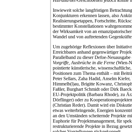
Hin-und-her-Geschobenen jedoch könne ni
Inwieweit solche langfristigen Betrachtun
Konjunkturen erkennen lassen, also Ankü
Realisierungsetappen, Fortschritte, Rücksch
bestimmter Konstellationen wahrgenommen
der Wirksamkeit von an emanzipatorischer
Wandel und von auftretenden Gegenkräfte
Um zugehörige Reflexionen über Initiativ
Erreichbares anhand gegenwärtiger Projektp
Parallelband zu dieser Defoe-Neuausgabe
Vorgriffe, Ausbrüche in die Ferne
(Wien-Ne
pointierte künstlerische, wissenschaftliche
Positionen zum Thema enthält – mit Beitr
Peter Sellars, Zaha Hadid, Anselm Kiefer,
Himmelb(l)au, Brigitte Kowanz, Christoph
Faßler, Burghart Schmidt oder Dirk Baec
EU-Projektpolitik (Barbara Rhode), zu Ä
Dörflinger) oder zu Kooperationsprojekte
(Christian Reder). Damit wird ein Diskuti
etwas weiterbringende, Energien konzentri
an den Umständen scheiternde Projekte mi
Euphorie für Projektmanagement, für spekul
restrukturierende Projekte in Bezug geset
solcher Vorstellungen rückgekoppelt.