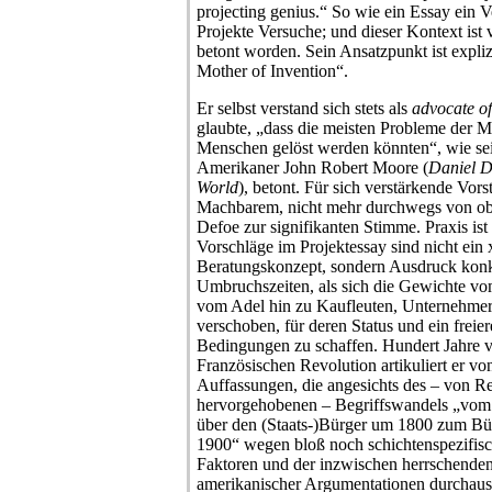
projecting genius.“ So wie ein Essay ein V
Projekte Versuche; und dieser Kontext ist
betont worden. Sein Ansatzpunkt ist expliz
Mother of Invention“.
Er selbst verstand sich stets als
advocate of
glaubte, „dass die meisten Probleme der M
Menschen gelöst werden könnten“, wie sein
Amerikaner John Robert Moore (
Daniel D
World
), betont. Für sich verstärkende Vor
Machbarem, nicht mehr durchwegs von o
Defoe zur signifikanten Stimme. Praxis is
Vorschläge im Projektessay sind nicht ein 
Beratungskonzept, sondern Ausdruck konkre
Umbruchszeiten, als sich die Gewichte v
vom Adel hin zu Kaufleuten, Unternehmern
verschoben, für deren Status und ein freie
Bedingungen zu schaffen. Hundert Jahre v
Französischen Revolution artikuliert er v
Auffassungen, die angesichts des – von R
hervorgehobenen – Begriffswandels „vom
über den (Staats-)Bürger um 1800 zum Bür
1900“ wegen bloß noch schichtenspezifis
Faktoren und der inzwischen herrschende
amerikanischer Argumentationen durchaus 