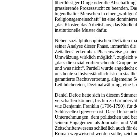
überflüssiger Dinge oder die Abschaffung
grassierende Prozesssucht zu beenden. 
tugendhafter Menschen in einer „wohlgenäh
Religionsgemeinschaft“ ist eine dominiere
„das Kloster, das Arbeitshaus, das Studie
institutionelle Muster dafür.
Neben sozialphilosophischen Defiziten ma
seiner Analyse dieser Phase, immerhin die
Zeitalters“ erkennbar. Phasenweise „schien
Umwälzung wirklich möglich“, zugleich w
„dass die sozial vorherrschende Gruppe bes
und was nicht“. Partiell wurde angedacht o
uns heute selbstverständlich ist: ein staat
garantierte Rechtsvertretung, allgemeine S
Leihbüchereien, Dezimalwährung, eine Uni
Daniel Defoe hatte sich in diesem Stimm
verschaffen können, bis hin zu Gründervät
wie Benjamin Franklin (1706-1790), für de
Schlüsseltext gewesen ist. Dass Defoe ne
Unternehmungen, dem politischen und ber
seinem Engagement als Journalist und Mit
Zeitschriftenwesens schließlich auch für d
Roman wegweisend werden sollte, zeichnet 