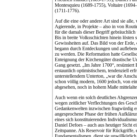
Montesquieu (1689-1755), Voltaire (169
(1711-1776).
Auf die eine oder andere Art sind sie all
Agierende, in Projekte – also in von Rou
für die damals dieser Begriff gebräuchlich
Bis in breite Volksschichten hinein löste
Gewissheiten auf. Das Bild von der Erde,
begann durch Entdeckungen und auflebend
zu werden. Die Reformation hatte Gesellsch
Enteignung der Kirchengüter drastische U
Gang gesetzt. „Im Jahre 1700“, resümiert 
erstaunlich optimistischem, tendenziell erf
unterstellendem Unterton, „war die Ansch
schon völlig modern, 1600 jedoch, von e
abgesehen, noch in hohem Maße mittelalter
Auch wenn ein solch deutliches Abgrenz
wegen zeitlicher Verflechtungen des Gesc
Gedankenwelten inzwischen fragwürdig ersc
angesprochene Phase der frühen Aufklärun
eines sich konstituierenden Individualismu
Daniel Defoes – auch aus heutiger Sicht e
Zeitspanne. Als Reservoir für Rückgriffe, e
Fundamentalismen, dient sie unwillkürlich