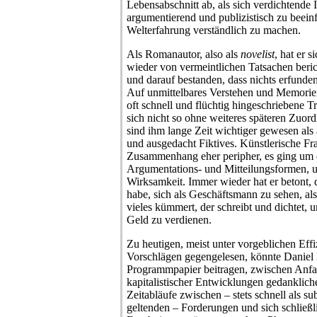
Lebensabschnitt ab, als sich verdichtende
argumentierend und publizistisch zu beeinf
Welterfahrung verständlich zu machen.
Als Romanautor, also als
novelist
, hat er 
wieder von vermeintlichen Tatsachen beri
und darauf bestanden, dass nichts erfunden
Auf unmittelbares Verstehen und Memorierb
oft schnell und flüchtig hingeschriebene Tr
sich nicht so ohne weiteres späteren Zuo
sind ihm lange Zeit wichtiger gewesen als
und ausgedacht Fiktives. Künstlerische Fra
Zusammenhang eher peripher, es ging um 
Argumentations- und Mitteilungsformen, 
Wirksamkeit. Immer wieder hat er betont, 
habe, sich als Geschäftsmann zu sehen, al
vieles kümmert, der schreibt und dichtet, 
Geld zu verdienen.
Zu heutigen, meist unter vorgeblichen Effi
Vorschlägen gegengelesen, könnte Daniel 
Programmpapier beitragen, zwischen Anf
kapitalistischer Entwicklungen gedanklich
Zeitabläufe zwischen – stets schnell als sub
geltenden – Forderungen und sich schließ