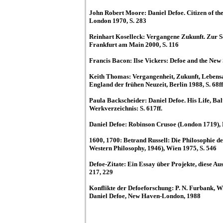
John Robert Moore: Daniel Defoe. Citizen of t
London 1970, S. 283
Reinhart Koselleck: Vergangene Zukunft. Zur Se
Frankfurt am Main 2000, S. 116
Francis Bacon: Ilse Vickers: Defoe and the Ne
Keith Thomas: Vergangenheit, Zukunft, Lebensa
England der frühen Neuzeit, Berlin 1988, S. 68ff
Paula Backscheider: Daniel Defoe. His Life, Ba
Werkverzeichnis: S. 617ff.
Daniel Defoe: Robinson Crusoe (London 1719), 
1600, 1700: Betrand Russell: Die Philosophie de
Western Philosophy, 1946), Wien 1975, S. 546
Defoe-Zitate: Ein Essay über Projekte, diese Aus
217, 229
Konflikte der Defoeforschung: P. N. Furbank, W
Daniel Defoe, New Haven-London, 1988