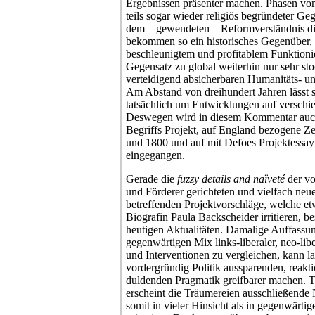
Ergebnissen präsenter machen. Phasen v
teils sogar wieder religiös begründeter Ge
dem – gewendeten – Reformverständnis die
bekommen so ein historisches Gegenüber,
beschleunigtem und profitablem Funktioni
Gegensatz zu global weiterhin nur sehr st
verteidigend absicherbaren Humanitäts- u
Am Abstand von dreihundert Jahren lässt 
tatsächlich um Entwicklungen auf verschie
Deswegen wird in diesem Kommentar auch
Begriffs Projekt, auf England bezogene Z
und 1800 und auf mit Defoes Projektessay
eingegangen.
Gerade die
fuzzy details and naïveté
der vo
und Förderer gerichteten und vielfach neue
betreffenden Projektvorschläge, welche et
Biografin Paula Backscheider irritieren, be
heutigen Aktualitäten. Damalige Auffassun
gegenwärtigen Mix links-liberaler, neo-libe
und Interventionen zu vergleichen, kann la
vordergründig Politik aussparenden, reak
duldenden Pragmatik greifbarer machen. Tr
erscheint die Träumereien ausschließende
somit in vieler Hinsicht als in gegenwärti