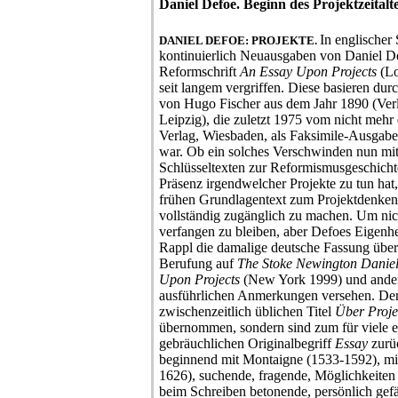
Daniel Defoe. Beginn des Projektzeitalt
In englischer
DANIEL DEFOE: PROJEKTE.
kontinuierlich Neuausgaben von Daniel D
Reformschrift
An Essay Upon Projects
(Lo
seit langem vergriffen. Diese basieren du
von Hugo Fischer aus dem Jahr 1890 (Verl
Leipzig), die zuletzt 1975 vom nicht meh
Verlag, Wiesbaden, als Faksimile-Ausgab
war. Ob ein solches Verschwinden nun mit
Schlüsseltexten zur Reformismusgeschicht
Präsenz irgendwelcher Projekte zu tun hat, 
frühen Grundlagentext zum Projektdenke
vollständig zugänglich zu machen. Um ni
verfangen zu bleiben, aber Defoes Eigenh
Rappl die damalige deutsche Fassung übera
Berufung auf
The Stoke Newington Daniel
Upon Projects
(New York 1999) und ander
ausführlichen Anmerkungen versehen. Den
zwischenzeitlich üblichen Titel
Über Proje
übernommen, sondern sind zum für viele es
gebräuchlichen Originalbegriff
Essay
zurüc
beginnend mit Montaigne (1533-1592), mi
1626), suchende, fragende, Möglichkeiten
beim Schreiben betonende, persönlich gef