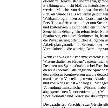
orientierte Denkmuster übertragbar, gerade
Erzählung und nicht bloß als historisches 
werden. Manches von dem, was ihn ein Lebe
sich, als würde es aus weiterhin geläufige
Weltbankprogrammen oder Consultant-Gut
Persiflage auf diese sein, ob er nun Steuer
und kostenlosen Gesundheitsdienst für A
Steuerhinterziehung, ein reformiertes Ba
Sparkassen, ein neues Konkursrecht, leist
die Privatisierung öffentlicher Aufgaben u
Arbeitsplatzgarantien für Seeleute oder –
Verrücktheit“ – die würdige Betreuung von
Wenn er etwa eine Akademie vorschlägt, 
Wissenschaften zu fördern“, spiegelt sich 
Debatten um Sparmaßnahmen bei Forschu
dieser Akademie, „die englische Sprache zu
den endlosen Kontroversen um die deutsch
martialischen Vorstellungen von „Akademie
und von Kriegskunst – analog zu Managem
Vollendung menschlichen Wissens“ haben P
abgesprochenen Neuorientierung der Milit
Spezialeinsätze und Terrorismusbekämpfu
Die dezidierten Vorschläge zur Gleichstel