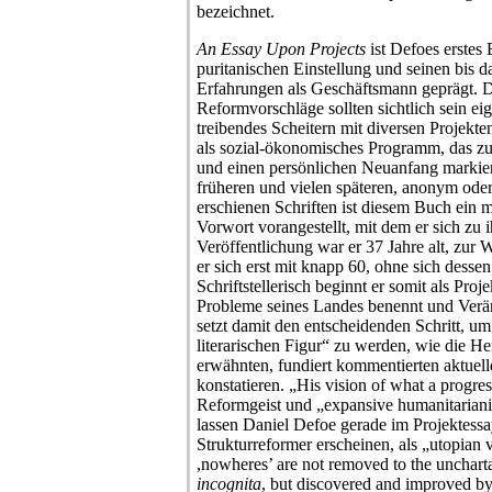
bezeichnet.
An Essay Upon Projects
ist Defoes erstes 
puritanischen Einstellung und seinen bis d
Erfahrungen als Geschäftsmann geprägt. D
Reformvorschläge sollten sichtlich sein ei
treibendes Scheitern mit diversen Projekte
als sozial-ökonomisches Programm, das zu
und einen persönlichen Neuanfang markier
früheren und vielen späteren, anonym od
erschienen Schriften ist diesem Buch ein mi
Vorwort vorangestellt, mit dem er sich zu 
Veröffentlichung war er 37 Jahre alt, zur We
er sich erst mit knapp 60, ohne sich dessen
Schriftstellerisch beginnt er somit als Proj
Probleme seines Landes benennt und Verän
setzt damit den entscheidenden Schritt, um
literarischen Figur“ zu werden, wie die He
erwähnten, fundiert kommentierten aktuel
konstatieren. „His vision of what a progre
Reformgeist und „expansive humanitariani
lassen Daniel Defoe gerade im Projektessa
Strukturreformer erscheinen, als „utopian 
,nowheres’ are not removed to the unchar
incognita
, but discovered and improved by