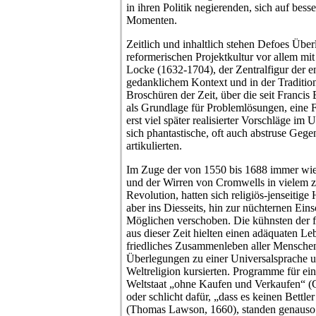
in ihren Politik negierenden, sich auf bes
Momenten.
Zeitlich und inhaltlich stehen Defoes Übe
reformerischen Projektkultur vor allem mi
Locke (1632-1704), der Zentralfigur der e
gedanklichem Kontext und in der Tradition
Broschüren der Zeit, über die seit Francis
als Grundlage für Problemlösungen, eine 
erst viel später realisierter Vorschläge i
sich phantastische, oft auch abstruse Geg
artikulierten.
Im Zuge der von 1550 bis 1688 immer wi
und der Wirren von Cromwells in vielem
Revolution, hatten sich religiös-jenseitige
aber ins Diesseits, hin zur nüchternen Eins
Möglichen verschoben. Die kühnsten der f
aus dieser Zeit hielten einen adäquaten Le
friedliches Zusammenleben aller Menschen 
Überlegungen zu einer Universalsprache un
Weltreligion kursierten. Programme für e
Weltstaat „ohne Kaufen und Verkaufen“ (G
oder schlicht dafür, „dass es keinen Bettl
(Thomas Lawson, 1660), standen genauso 