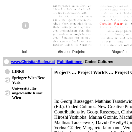
www.ChristianReder.net
:
Publikationen
: Coded Cultures
LINKS
Projects … Project Worlds … Project C
Springer Wien New
York
Universität für
angewandte Kunst
Wien
In: Georg Russegger, Matthias Tarasiew
(Ed.): Coded Cultures. New Creative Pract
Contributions by Georg Russegger, Christ
Hiroshi Yoshioka, Marina Grzinic, Mach
Matthias Tarasiewicz, David d’Heilly/Uj
Verina Gfader, Margarete Jahrmann, Vere