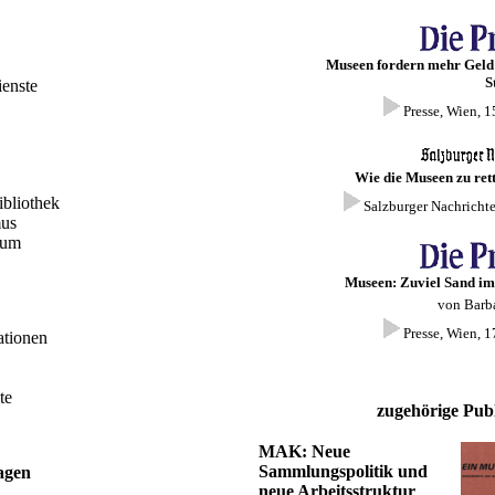
Museen fordern mehr Geld
S
ienste
Presse, Wien, 
Wie die Museen zu ret
ibliothek
Salzburger Nachrichte
mus
kum
Museen: Zuviel Sand im
von Barba
Presse, Wien, 
ationen
te
zugehörige Publ
MAK: Neue
Sammlungspolitik und
agen
neue Arbeitsstruktur