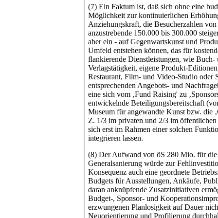
(7) Ein Faktum ist, daß sich ohne eine bud
Möglichkeit zur kontinuierlichen Erhöhu
Anziehungskraft, die Besucherzahlen von 
anzustrebende 150.000 bis 300.000 steiger
aber ein - auf Gegenwartskunst und Produk
Umfeld entstehen können, das für kosten
flankierende Dienstleistungen, wie Buch
Verlagstätigkeit, eigene Produkt-Editione
Restaurant, Film- und Video-Studio oder 
entsprechenden Angebots- und Nachfrageb
eine sich vom ‚Fund Raising' zu ‚Sponsor
entwickelnde Beteiligungsbereitschaft (vo
Museum für angewandte Kunst bzw. die ‚
Z. 1/3 im privaten und 2/3 im öffentlichen
sich erst im Rahmen einer solchen Funktion
integrieren lassen.
(8) Der Aufwand von öS 280 Mio. für die
Generalsanierung würde zur Fehlinvestiti
Konsequenz auch eine geordnete Betriebs
Budgets für Ausstellungen, Ankäufe, Publ
daran anknüpfende Zusatzinitiativen ermög
Budget-, Sponsor- und Kooperationsimprov
erzwungenen Planlosigkeit auf Dauer nich
Neuorientierung und Profilierung durchhal