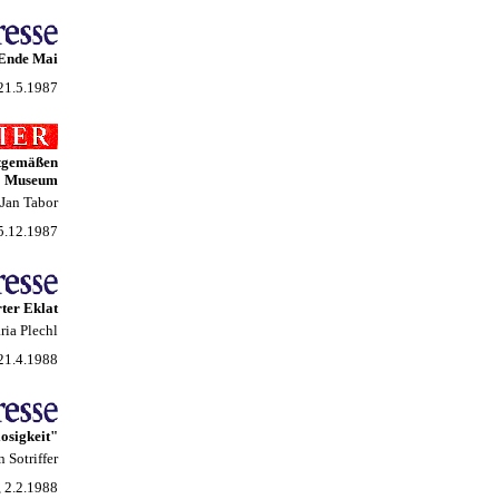
 Ende Mai
 21.5.1987
itgemäßen
Museum
Jan Tabor
15.12.1987
ter Eklat
ria Plechl
 21.4.1988
osigkeit"
n Sotriffer
, 2.2.1988