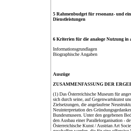
5 Rahmenbudget für resonanz- und ei
Dienstleistungen
6 Kriterien für die analoge Nutzung i
Informationsgrundlagen
Biographische Angaben
Auszüge
ZUSAMMENFASSUNG DER ERGEB
(1) Das Österreichische Museum für ange
sich durch seine, auf Gegenwartskunst und
Zielsetzungen, die angelaufene Neustrukt
Neuinterpretation des Gründungsgedanken
Bundesmuseen. Unter den gegebenen Bed
den Ausbau einer Parallelorganisation - der
Österreichische Kunst / Austrian Art Societ
geschaffen werden, die für eine offensiv