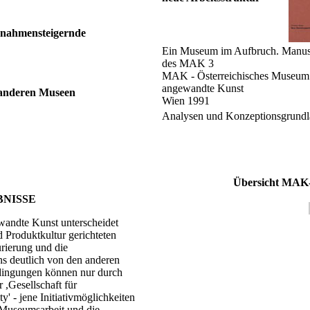
nnahmensteigernde
Ein Museum im Aufbruch. Manus
des MAK 3
MAK - Österreichisches Museum 
angewandte Kunst
n anderen Museen
Wien 1991
Analysen und Konzeptionsgrund
Übersicht MAK
NISSE
wandte Kunst unterscheidet
 Produktkultur gerichteten
urierung und die
s deutlich von den anderen
ingungen können nur durch
 ,Gesellschaft für
y' - jene Initiativmöglichkeiten
e Museumsarbeit und die