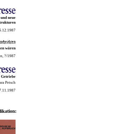
 und neue
trukturen
15.12.1987
ten wären
n, ?/1987
 Getriebe
ra Petsch
17.11.1987
ikation: