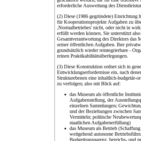
erforderliche Ausweitung des Dienstleist
(2) Diese (1986 gegründete) Einrichtung 
für Kooperationsprojekte Aufgaben zu ü
,Normalbetriebes' nicht, oder nicht in wirk
erfüllt werden können. Sie unterstützt also
Gesamtverantwortung des Direktors das M
seiner öffentlichen Aufgaben. Ihre privatw
grundsätzlich wieder reintegrierbare - Org
reinen Praktikabilitätsüberlegungen.
(3) Diese Konstruktion ordnet sich in gene
Entwicklungserfordernisse ein, nach denen
Strukturebenen eine inhaltlich-budgetär-o
zu verfolgen; also mit Blick auf:
das Museum als öffentliche Institut
Aufgabenstellung, der Ausstellungsp
einzelnen Sammlungen; Gewichtun
und der Beziehungen zwischen Sam
Vermitteln; politische Neubewertu
staatlichen Aufgabenerfüllung)
das Museum als Betrieb (Schaffung 
weitgehend autonome Betriebsführ
Budgettransparenz, bereichs- und pr