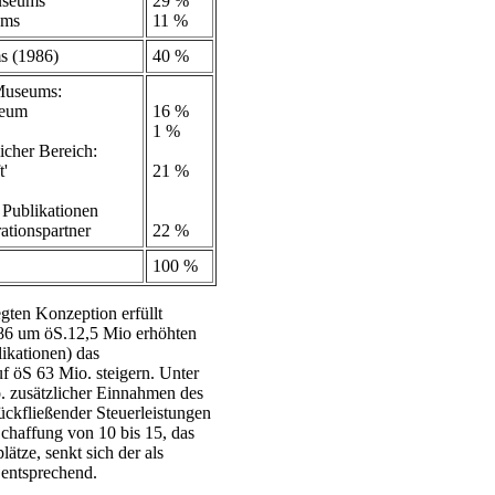
useums
29 %
ums
11 %
s (1986)
40 %
Museums:
seum
16 %
1 %
icher Bereich:
t'
21 %
 Publikationen
ationspartner
22 %
100 %
gten Konzeption erfüllt
986 um öS.12,5 Mio erhöhten
ikationen) das
f öS 63 Mio. steigern. Unter
o. zusätzlicher Einnahmen des
rückfließender Steuerleistungen
Schaffung von 10 bis 15, das
ätze, senkt sich der als
 entsprechend.