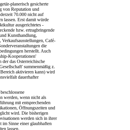
getär-planerisch gesicherte
ng von Reputation und
derzeit 70.000 nicht auf
n lassen. Erst damit würde
tkultur ausgerichtetes -
deckende bzw. ertragbringende
- und Kunsthandlung,
n, Verkaufsausstellungen, Café-
Sonderveranstaltungen die
edingungen herstellt. Auch
ship-Kooperationen'
n der das Osterreichische
Gesellschaft' summenmäßig z.
 Bereich aktivieren kann) wird
svielfalt dauerhafter
 beschlossene
on werden, wenn nicht als
führung mit entsprechenden
ikationen, Öffnungszeiten und
licht wird. Die bisherigen
isationen werden sich in ihrer
t im Sinne einer glaubhaften
ten lassen.