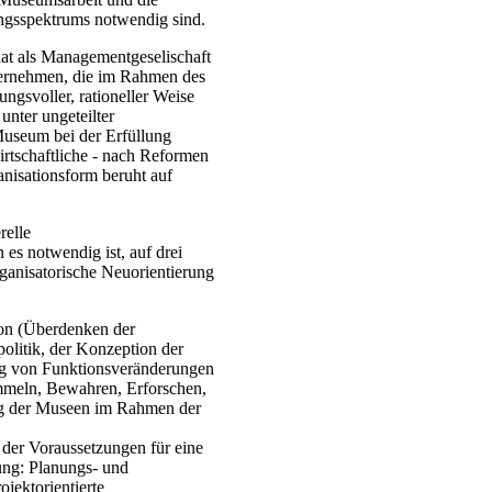
ungsspektrums notwendig sind.
hat als Managementgeselischaft
bernehmen, die im Rahmen des
ungsvoller, rationeller Weise
 unter ungeteilter
useum bei der Erfüllung
irtschaftliche - nach Reformen
anisationsform beruht auf
relle
 es notwendig ist, auf drei
rganisatorische Neuorientierung
ion (Überdenken der
olitik, der Konzeption der
g von Funktionsveränderungen
meln, Bewahren, Erforschen,
ng der Museen im Rahmen der
der Voraussetzungen für eine
ung: Planungs- und
ojektorientierte