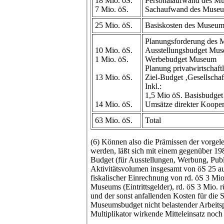
18 Mio. öS.
Personalaufwand des M
7 Mio. öS.
Sachaufwand des Muse
25 Mio. öS.
Basiskosten des Museum
Planungsforderung des 
10 Mio. öS.
Ausstellungsbudget Mu
1 Mio. öS.
Werbebudget Museum
Planung privatwirtschaftl
13 Mio. öS.
Ziel-Budget ‚Gesellschaf
Inkl.:
1,5 Mio öS. Basisbudget
14 Mio. öS.
Umsätze direkter Kooper
63 Mio. öS.
Total
(6) Können also die Prämissen der vorgele
werden, läßt sich mit einem gegenüber 1
Budget (für Ausstellungen, Werbung, Publ
Aktivitätsvolumen insgesamt von öS 25 au
fiskalischer Einrechnung von rd. öS 3 Mi
Museums (Eintrittsgelder), rd. öS 3 Mio. 
und der sonst anfallenden Kosten für die 
Museumsbudget nicht belastender Arbeitspl
Multiplikator wirkende Mitteleinsatz noch