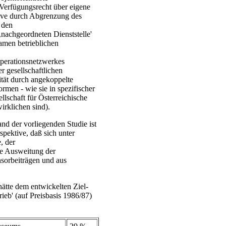
Verfügungsrecht über eigene
tive durch Abgrenzung des
 den
‚nachgeordneten Dienststelle'
amen betrieblichen
perationsnetzwerkes
r gesellschaftlichen
ität durch angekoppelte
ormen - wie sie in spezifischer
lschaft für Österreichische
irklichen sind).
and der vorliegenden Studie ist
rspektive, daß sich unter
, der
de Ausweitung der
nsorbeiträgen und aus
tte dem entwickelten Ziel-
eb' (auf Preisbasis 1986/87)