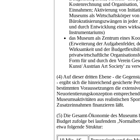
Kostenrechnung und Organisation, 
Einnahmen; Aktivierung von Initia
Museums als Wirtschaftskörper von
Bürokratisierungszwängen in jeder 
und durch Entwicklung eines wirks
Instrumentariums)
das Museum als Zentrum eines Koo
(Erweiterung der Aufgabenfelder, de
Wirksamkeit und der Budgetflexibil
privatwirtschaftliche Organisationsf
Form für und durch den Verein Gesel
Kunst/ Austrian Art Society' zu verw
(4) Auf dieser dritten Ebene - die Gegenst
- ergibt sich die hinreichend gesicherte Pe
bestimmten Voraussetzungen die extensive
Neuorientierungskonzeption entsprechen
Museumsaktivitäten aus realistischen Spo
Zusatzeinnahmen finanzieren läßt.
(5) Die Gesamt-Ökonomie des Museums hä
Budget zufolge bei laufendem ‚Normalbetri
etwa folgende Struktur: