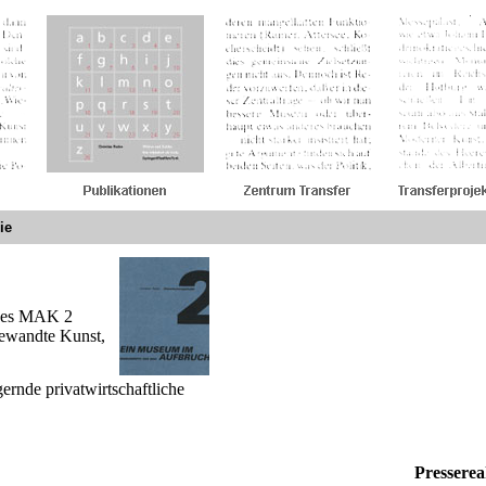
ie
 des MAK 2
ewandte Kunst,
ernde privatwirtschaftliche
Presserea