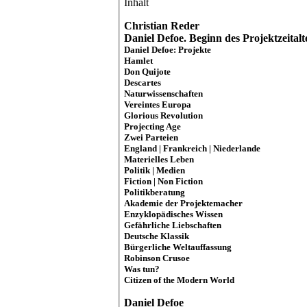
Inhalt
Christian Reder
Daniel Defoe. Beginn des Projektzeitalt
Daniel Defoe: Projekte
Hamlet
Don Quijote
Descartes
Naturwissenschaften
Vereintes Europa
Glorious Revolution
Projecting Age
Zwei Parteien
England | Frankreich | Niederlande
Materielles Leben
Politik | Medien
Fiction | Non Fiction
Politikberatung
Akademie der Projektemacher
Enzyklopädisches Wissen
Gefährliche Liebschaften
Deutsche Klassik
Bürgerliche Weltauffassung
Robinson Crusoe
Was tun?
Citizen of the Modern World
Daniel Defoe